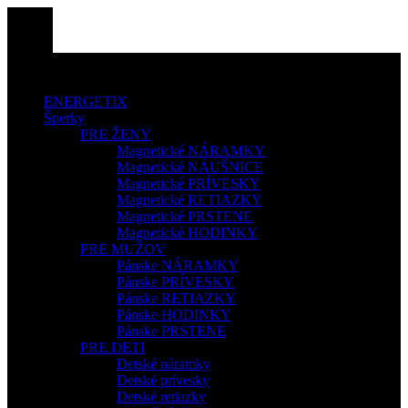
ENERGETIX
Šperky
PRE ŽENY
Magnetické NÁRAMKY
Magnetické NÁUŠNICE
Magnetické PRÍVESKY
Magnetické RETIAZKY
Magnetické PRSTENE
Magnetické HODINKY
PRE MUŽOV
Pánske NÁRAMKY
Pánske PRÍVESKY
Pánske RETIAZKY
Pánske HODINKY
Pánske PRSTENE
PRE DETI
Detské náramky
Detské prívesky
Detské retiazky