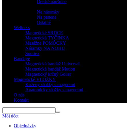
Detské náušnice
DOPLNKY
Na náramky
Na prstene
Ostatné
Wellness
Magnetické SRDCE
Magnetická TYČINKA
Masážne POMÔCKY
Náramky NA NOHU
Sportex
Bandage
Magnetická bandáž Universal
Magnetická bandáž Motion
Magnetický krčný Golier
Magnetické VLOŽKY
Koženy vložky s magnetmi
Anatomicky vložky s magnetmi
O nás
Kontakt
Môj účet
Objednávky