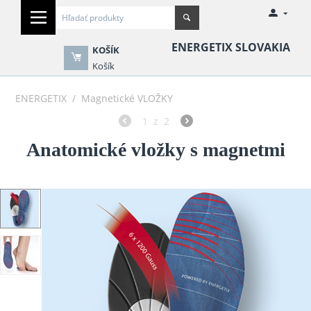
ENERGETIX SLOVAKIA
KOŠÍK
Košík
ENERGETIX
/
Magnetické VLOŽKY
1
z
2
Anatomické vložky s magnetmi