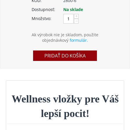
KÓD:
2800-6
Dostupnosť:
Na sklade
+
Množstvo:
−
Ak výrobok nie je skladom, použite
objednávkový
formulár.
PRIDAŤ DO KOŠÍKA
Wellness vložky pre Váš
lepší pocit!