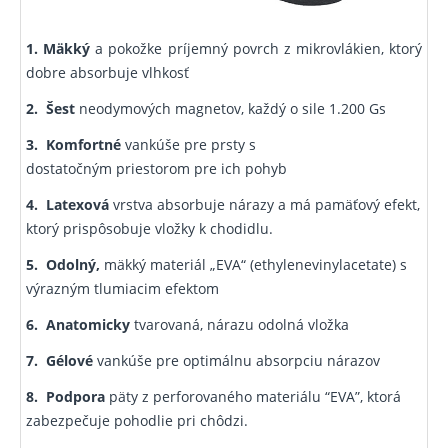
1. Mäkký
a pokožke príjemný povrch z mikrovlákien, ktorý
dobre absorbuje vlhkosť
2.
Šest
neodymových magnetov, každý o sile 1.200 Gs
3. Komfortné
vankúše pre prsty s
dostatočným priestorom pre ich pohyb
4.
Latexová
vrstva absorbuje nárazy a má pamäťový efekt,
ktorý prispôsobuje vložky k chodidlu.
5.
Odolný,
mäkký materiál „EVA“ (ethylenevinylacetate) s
výrazným tlumiacim efektom
6.
Anatomicky
tvarovaná, nárazu odolná vložka
7. Gélové
vankúše pre optimálnu absorpciu nárazov
8.
Podpora
päty z perforovaného materiálu “EVA”, ktorá
zabezpečuje pohodlie pri chôdzi.