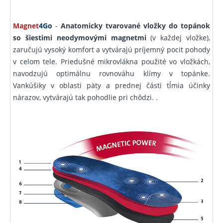
Magnet
4Go
-
Anatomicky tvarované vložky do topánok
so šiestimi neodymovými magnetmi
(v každej vložke),
zaručujú vysoký komfort a vytvárajú príjemný pocit pohody
v celom tele. Priedušné mikrovlákna použité vo vložkách,
navodzujú optimálnu rovnováhu klímy v topánke.
Vankúšiky v oblasti päty a prednej části tĺmia účinky
nárazov, vytvárajú tak pohodlie pri chôdzi. .