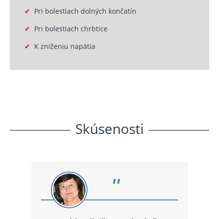
✔
Pri bolestiach dolných končatín
✔
Pri
bolestiach
chrbtice
✔
K zniženiu napätia
Skúsenosti
"