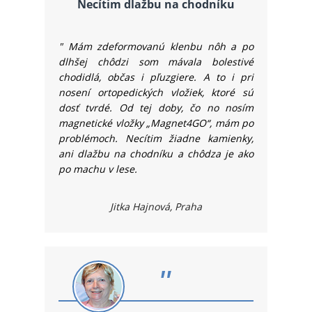
Necítim
dlažbu na chodníku
"
Mám zdeformovanú klenbu nôh a po
dlhšej chôdzi som mávala bolestivé
chodidlá, ob­čas i pľuzgiere. A to i pri
nosení ortopedických vložiek, ktoré sú
dosť tvrdé. Od tej doby, čo no­ no­sím
magnetické vložky „Mag­net4GO“, mám po
problémoch. Necítim žiadne kamienky,
ani dlažbu na chodníku a chôdza je ako
po machu v lese.
Jitka Hajnová, Praha
"